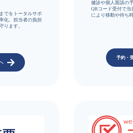
健診や個人面談の予
QRコード受付で当
までをトータルサポ
により移動や待ち
率化。担当者の負担
守ります。
予約・
へ