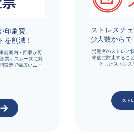
ストレスチェ
や印刷費、
少人数からで
トを削減！
労働者のストレス
事前案内・回収が可
未然に防止するこ
問診票もスムーズに対
としたストレス
問設定で幅広いニー
スト