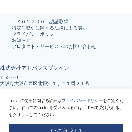
ＩＳＯ２７００１認証取得
特定商取引に関する法律による表示
プライバシーポリシー
お知らせ
プロダクト・サービスへのお問い合わせ
株式会社アドバンスブレイン
〒550-0014
大阪府大阪市西区北堀江１丁目１番２１号
四ツ橋センタービル１０階
TEL : 06-6531-5777
Cookieの使用に関する詳細は
プライバシーポリシー
をご覧くだ
FAX : 06-6531-5776
さい。すべてのCookieを受け入れるには「すべて受け入れる」
をクリックしてください。
アドバンスブレインへのお問い合わせ
Copyright © 2026 Advance BRain Co.LTD. All Rights
Reserved.
すべて受け入れる