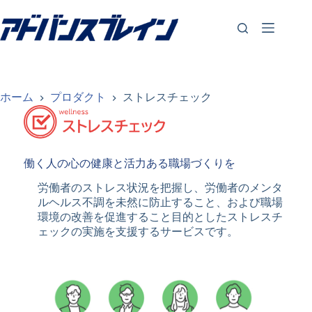
コ
ン
テ
ン
ツ
へ
ス
ホーム
プロダクト
ストレスチェック
キ
ッ
プ
働く人の心の健康と活力ある職場づくりを
労働者のストレス状況を把握し、労働者のメンタ
ルヘルス不調を未然に防止すること、および職場
環境の改善を促進すること目的としたストレスチ
ェックの実施を支援するサービスです。