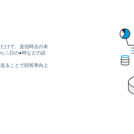
るだけで、送信時点の未
から△日の●時などの設
ル送ることで回答率向上