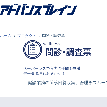
コ
ン
テ
ン
ツ
へ
ス
ホーム
プロダクト
問診・調査票
キ
ッ
プ
ペーパーレスで入力の手間を削減
データ管理もおまかせ！
健診業務の問診回答収集、管理をスムー