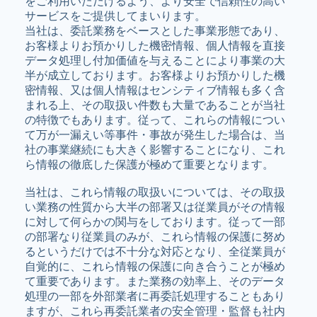
をご利用いただけるよう、より安全で信頼性の高い
サービスをご提供してまいります。
当社は、委託業務をベースとした事業形態であり、
お客様よりお預かりした機密情報、個人情報を直接
データ処理し付加価値を与えることにより事業の大
半が成立しております。お客様よりお預かりした機
密情報、又は個人情報はセンシティブ情報も多く含
まれる上、その取扱い件数も大量であることが当社
の特徴でもあります。従って、これらの情報につい
て万が一漏えい等事件・事故が発生した場合は、当
社の事業継続にも大きく影響することになり、これ
ら情報の徹底した保護が極めて重要となります。
当社は、これら情報の取扱いについては、その取扱
い業務の性質から大半の部署又は従業員がその情報
に対して何らかの関与をしております。従って一部
の部署なり従業員のみが、これら情報の保護に努め
るというだけでは不十分な対応となり、全従業員が
自覚的に、これら情報の保護に向き合うことが極め
て重要であります。また業務の効率上、そのデータ
処理の一部を外部業者に再委託処理することもあり
ますが、これら再委託業者の安全管理・監督も社内