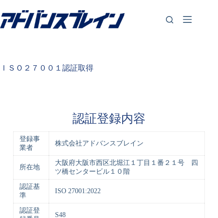
コ
ン
テ
ン
ツ
へ
ス
ＩＳＯ２７００１認証取得
キ
ッ
プ
認証登録内容
登録事
株式会社アドバンスブレイン
業者
大阪府大阪市西区北堀江１丁目１番２１号 四
所在地
ツ橋センタービル１０階
認証基
ISO 27001:2022
準
認証登
S48