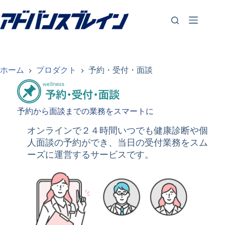
コ
ン
テ
ン
ツ
へ
ス
ホーム
プロダクト
予約・受付・面談
キ
ッ
プ
予約から面談までの業務をスマートに
オンラインで２４時間いつでも健康診断や個
人面談の予約ができ、当日の受付業務をスム
ーズに運営するサービスです。