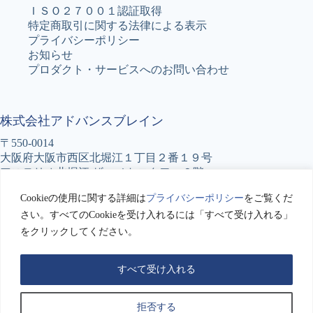
ＩＳＯ２７００１認証取得
特定商取引に関する法律による表示
プライバシーポリシー
お知らせ
プロダクト・サービスへのお問い合わせ
株式会社アドバンスブレイン
〒550-0014
大阪府大阪市西区北堀江１丁目２番１９号
アステリオ北堀江 ザ・メトロタワー６階
TEL : 06-6531-5777
Cookieの使用に関する詳細は
プライバシーポリシー
をご覧くだ
FAX : 06-6531-5776
さい。すべてのCookieを受け入れるには「すべて受け入れる」
をクリックしてください。
アドバンスブレインへのお問い合わせ
Copyright © 2026 Advance BRain Co.LTD. All Rights
Reserved.
すべて受け入れる
拒否する