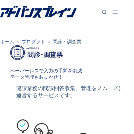
コ
ン
テ
ン
ツ
へ
ス
ホーム
プロダクト
問診・調査票
キ
ッ
プ
ペーパーレスで入力の手間を削減
データ管理もおまかせ！
健診業務の問診回答収集、管理をスムーズに
運営するサービスです。