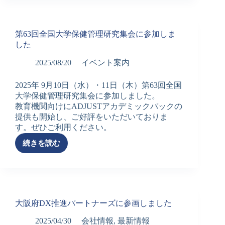
業
展
２
第63回全国大学保健管理研究集会に参加しま
０
した
２
５
2025/08/20
イベント案内
に
参
2025年 9月10日（水）・11日（木）第63回全国
加
大学保健管理研究集会に参加しました。
し
教育機関向けにADJUSTアカデミックパックの
ま
提供も開始し、ご好評をいただいておりま
し
す。ぜひご利用ください。
た
続きを読む
第
63
回
全
国
大
大阪府DX推進パートナーズに参画しました
学
保
2025/04/30
会社情報
,
最新情報