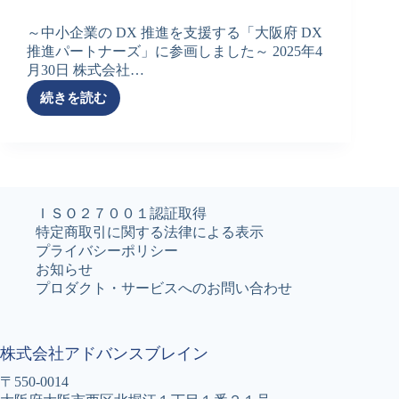
健
管
～中小企業の DX 推進を支援する「大阪府 DX
理
推進パートナーズ」に参画しました～ 2025年4
研
月30日 株式会社…
究
集
続きを読む
大
会
阪
に
府
参
DX
加
推
し
進
ま
パ
ＩＳＯ２７００１認証取得
し
ー
特定商取引に関する法律による表示
た
ト
プライバシーポリシー
ナ
お知らせ
ー
プロダクト・サービスへのお問い合わせ
ズ
に
参
株式会社アドバンスブレイン
画
し
〒550-0014
ま