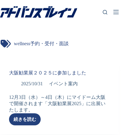
コ
ン
テ
ン
ツ
へ
ス
wellness予約・受付・面談
キ
ッ
プ
大阪勧業展２０２５に参加しました
2025/10/31
イベント案内
12月3日（水）～4日（木）にマイドーム大阪
で開催されます「大阪勧業展2025」に出展い
たします。
続きを読む
大
阪
勧