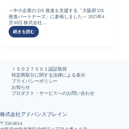
健
管
～中小企業の DX 推進を支援する「大阪府 DX
理
推進パートナーズ」に参画しました～ 2025年4
研
月30日 株式会社…
究
集
続きを読む
大
会
阪
に
府
参
DX
加
推
し
進
ま
パ
ＩＳＯ２７００１認証取得
し
ー
特定商取引に関する法律による表示
た
ト
プライバシーポリシー
ナ
お知らせ
ー
プロダクト・サービスへのお問い合わせ
ズ
に
参
株式会社アドバンスブレイン
画
し
〒550-0014
ま