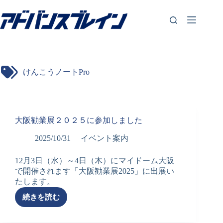
コ
ン
テ
ン
ツ
へ
ス
けんこうノートPro
キ
ッ
プ
大阪勧業展２０２５に参加しました
2025/10/31
イベント案内
12月3日（水）～4日（木）にマイドーム大阪
で開催されます「大阪勧業展2025」に出展い
たします。
続きを読む
大
阪
勧