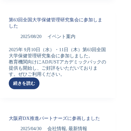
業
展
２
第63回全国大学保健管理研究集会に参加しま
０
した
２
５
2025/08/20
イベント案内
に
参
2025年 9月10日（水）・11日（木）第63回全国
加
大学保健管理研究集会に参加しました。
し
教育機関向けにADJUSTアカデミックパックの
ま
提供も開始し、ご好評をいただいておりま
し
す。ぜひご利用ください。
た
続きを読む
第
63
回
全
国
大
大阪府DX推進パートナーズに参画しました
学
保
2025/04/30
会社情報
,
最新情報