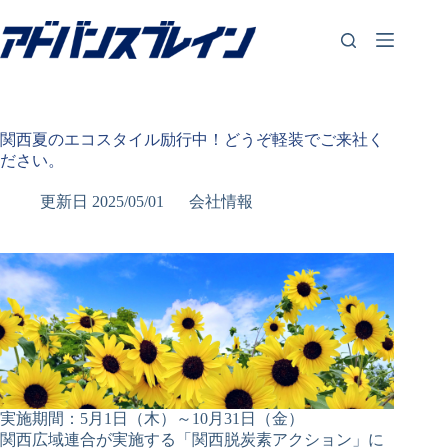
コ
ン
テ
ン
ツ
へ
ス
関西夏のエコスタイル励行中！どうぞ軽装でご来社く
キ
ださい。
ッ
プ
更新日
2025/05/01
会社情報
実施期間：5月1日（木）～10月31日（金）
関西広域連合が実施する「関西脱炭素アクション」に