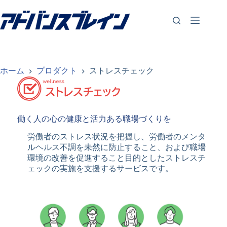
コ
ン
テ
ン
ツ
へ
ス
ホーム
プロダクト
ストレスチェック
キ
ッ
プ
働く人の心の健康と活力ある職場づくりを
労働者のストレス状況を把握し、労働者のメンタ
ルヘルス不調を未然に防止すること、および職場
環境の改善を促進すること目的としたストレスチ
ェックの実施を支援するサービスです。