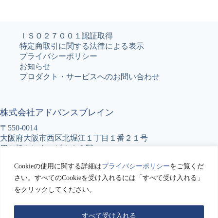
ＩＳＯ２７００１認証取得
特定商取引に関する法律による表示
プライバシーポリシー
お知らせ
プロダクト・サービスへのお問い合わせ
株式会社アドバンスブレイン
〒550-0014
大阪府大阪市西区北堀江１丁目１番２１号
四ツ橋センタービル１０階
TEL : 06-6531-5777
Cookieの使用に関する詳細は
プライバシーポリシー
をご覧くだ
FAX : 06-6531-5776
さい。すべてのCookieを受け入れるには「すべて受け入れる」
をクリックしてください。
アドバンスブレインへのお問い合わせ
Copyright © 2026 Advance BRain Co.LTD. All Rights
Reserved.
すべて受け入れる