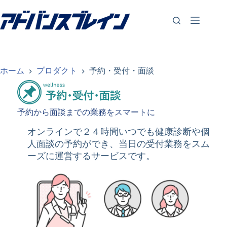
コ
ン
テ
ン
ツ
へ
ス
ホーム
プロダクト
予約・受付・面談
キ
ッ
プ
予約から面談までの業務をスマートに
オンラインで２４時間いつでも健康診断や個
人面談の予約ができ、当日の受付業務をスム
ーズに運営するサービスです。