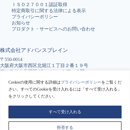
ＩＳＯ２７００１認証取得
特定商取引に関する法律による表示
プライバシーポリシー
お知らせ
プロダクト・サービスへのお問い合わせ
株式会社アドバンスブレイン
〒550-0014
大阪府大阪市西区北堀江１丁目２番１９号
アステリオ北堀江 ザ・メトロタワー６階
TEL : 06-6531-5777
Cookieの使用に関する詳細は
プライバシーポリシー
をご覧くだ
FAX : 06-6531-5776
さい。すべてのCookieを受け入れるには「すべて受け入れる」
をクリックしてください。
アドバンスブレインへのお問い合わせ
Copyright © 2026 Advance BRain Co.LTD. All Rights
Reserved.
すべて受け入れる
拒否する